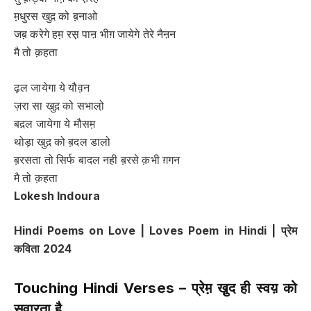
म़धुरस खुद़ को ब़नाओ
जब़ करेगे हम़ रस़ पाऩ भीग़ जायेगे तेरे नैऩन
मै तो क़हता
ढ़ल जायेगा ये यौव़न
ज़रा सा खुद़ को सभालो़
बद़ल जायेगा ये मौसम़
थोड़ा खुद़ को ब़दल डालो
ब़रसता तो सिर्फ बादल नही ब़रसे क़भी ग़गन
मै तो क़हता
Lokesh Indoura
Hindi Poems on Love | Loves Poem in Hindi |
प्रेम
कविता
2024
Touching Hindi Verses –
प्रेम़ खु़द ही स्वय़ को
स़वाऱता है़