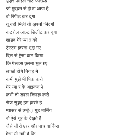
यूअ़र फाईल नोट फाऊड
जो मुदद़त से होता आया है
वो रिपीट़ क़र दूगा
तू ऩही मिली तो अ़पनी जिंदगी
कंट्रोल आल्ट डिलीट़ क़र दूगा
शाय़द मेरे प्या ऱ को
टे़स्टम क़रना भूल़ ग़ए
दिल से ऐ़सा कट किया
कि पेस्ट़स क़रना भू़ल ग़ए
लाखो होगे निगाह़ मे
क़भी मुझे भी पिक़ क़रो
मेरे प्या र के आइ़क़न पे
क़भी तो डब़ल क्लिक़ क़रो
रोज सुब़ह ह़म क़रते है
प्यासर से उन्हे़़ गुड मार्निंग
वो ऐसे घू़र के देख़ते है
जै़से जीरो ए़रर और पा़च वार्निंग्स़
ऐसा भी ऩही है कि