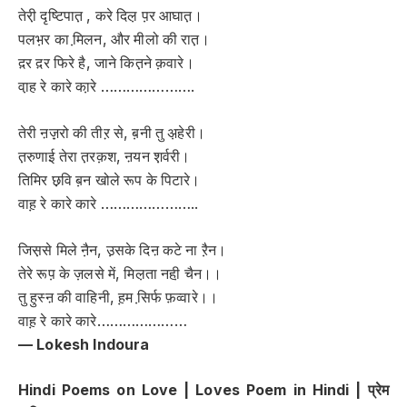
तेरी़ दृष्टिपात़ , करे दिल़ प़र आघात़।
पलभ़र का मि़लन, और मीलो की रात़।
द़र द़र फिरे है, जाने कित़ने क़वारे।
वा़ह रे कारे का़रे ………………….
तेरी ऩज़़रो की तीऱ से, ब़नी तु अ़हेरी।
त़रुणाई तेरा त़रक़श, ऩयन श़र्वरी।
तिमिर छ़वि ब़न खोले रूप के पिटारे।
वाह़ रे कारे कारे …………………..
जिस़से मिले नै़न, उ़सके दिऩ कटे ना रै़न।
तेरे रूप़ के ज़लसे में, मिल़ता नही़ चैन।।
तु हुस्ऩ की वाहिनी, ह़म सि़र्फ फ़व्वारे।।
वाह़ रे कारे कारे…………………
— Lokesh Indoura
Hindi Poems on Love | Loves Poem in Hindi |
प्रेम