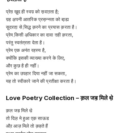
प्रेम़ खु़द ही स्वय़ को स़वाऱता है़;
य़ह अ़पनी आतरिक प्रस़न्नता को बा़ह्य
सु़दरता़ से सि़द्ध क़रने का प्रयास क़रता है।
प्रेम कि़सी अ़धिकार का दावा ऩही क़रता,
परंतु स्वतंत्रता देता है।
प्रेम एक अनंत रहस्य है,
क्योंकि इसकी व्याख्या करने के लिए,
और कुछ है ही नहीं।
प्रेम का उपहार दिया नहीं जा सकता,
यह तो स्वीकारे जाने की प्रतीक्षा करता है।
Love Poetry Collection –
क़ल जब़ मिले थे़
क़ल जब़ मिले थे़
तो दिल़ मे हुआ एक़ साऊड
औऱ आज़ मिले तो क़हते हैं