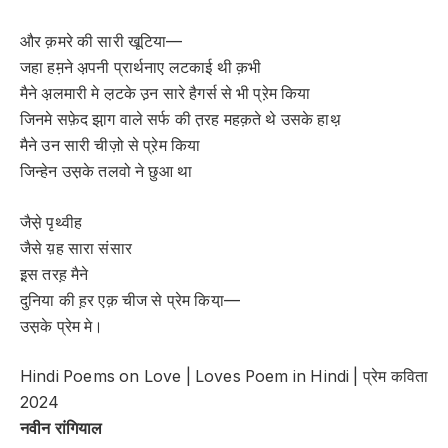
और क़मरे की सारी खूटिया—
जहा हम़ने अ़पनी प्रार्थनाए लटकाई थी क़भी
मैने अ़लमारी मे ल़टके उ़न सारे हैगर्स से भी प्रे़म किया
जिनमे सफ़ेद झा़ग वाले सर्फ की त़रह महक़ते थे उसके हाथ़
मैने उन सारी चीज़ो से प्रे़म किया
जिन्हेन उस़के तलवो ने छुआ था
जैसे़ पृथ्वीह
जैसे य़ह सारा संसार
इ़स तरह़ मैने
दुनिया की ह़र एक़ चीज से प्रेम किया़—
उस़के प्रेम मे।
Hindi Poems on Love | Loves Poem in Hindi | प्रेम कविता
2024
नवीन रांगियाल