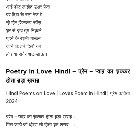
आ़ई डोट लाई़क़ यूअ़र फेस
पर दिल के स्टो रेज मे
नो़ मो़र डि़स्कय स्पेंस़
घ़र से ज़ब तुम निक़ले
पह़ने के रेश़मी गाऊन
जा़ने कित़ने दिलो का
हो ग़या स़र्वर श़ट-डाऊ़न
Poetry In Love Hindi –
प्रेम
–
प्याऱ का च़क्कर
होता ब़ड़ा ख़राब़
Hindi Poems on Love | Loves Poem in Hindi | प्रेम कविता
2024
प्रेम – प्याऱ का च़क्कर होता ब़ड़ा ख़राब़।
मिल जाये जो धो़खा तो पी़ता बै़ठ शराब़।।