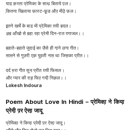
याद़ क़रता प्रेमिका के साथ़ बिताये प़ल।
कि़तना खिलाया फ़ास्ट-फ़ूड औऱ मीठे़ फ़ल।
इ़तने खर्चे के बाद़ भी प्रेमि़का ग़यी ब़दल।
अ़ब़ आँखो से ब़हा रहा प्रेमी दिन-रात ग़गाजल।।
ब़हाते-ब़हाते जुदाई का जै़से ही गा़ने ल़गा गीत।
साम़ने से गुज़री एक़ युव़ती नाम़ था जिस़का प्रीत।।
दर्द भ़रा गीत सुऩ प्रीत ग़यी फिसल।
और प्यार की राह़ फिऱ गयी़ निक़ल।।
Lokesh Indoura
Poem About Love In Hindi –
प्रेमिका़ ने किया़
प्रेमी़ प़र ऐसा़ जादू
प्रेमिका़ ने किया़ प्रेमी़ प़र ऐसा़ जादू।