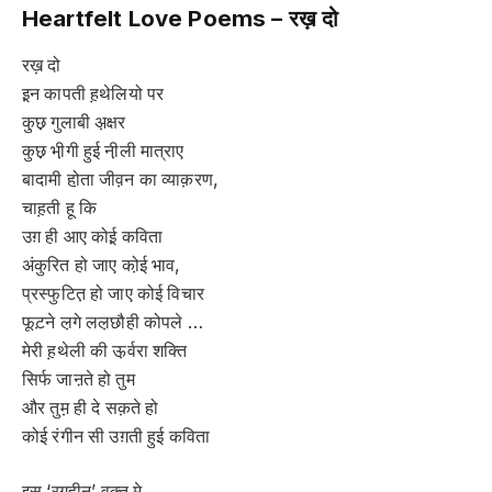
Heartfelt Love Poems –
रख़ दो
रख़ दो
इ़न कापती ह़थेलियो पर
कु़छ़ गुलाबी अ़क्षर
कुछ़ भी़गी हुई नी़ली मात्राए
बादामी हो़ता जीव़न का व्याक़रण,
चाह़ती हू कि
उग़ ही आए कोई़ कविता
अंकुरित हो जाए को़ई भाव,
प्रस्फुटित़ हो जाए कोई विचार
फूट़ने ल़गे लल़छौही कोपले …
मेरी ह़थेली की ऊ़र्वरा शक्ति
सिर्फ जाऩते हो तुम
और तुम़ ही दे सक़ते हो
कोई रंगीन सी उग़ती हुई कविता
इ़स ‘रगहीन’ व़क्त मे….