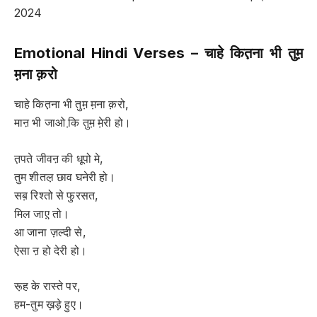
2024
Emotional Hindi Verses –
चाहे कित़ना भी तुम़
म़ना क़रो
चाहे कित़ना भी तुम़ म़ना क़रो,
माऩ भी जाओ कि़ तुम़ मे़री हो।
त़पते जीवऩ की धूपो मे,
तुम शीतल़ छाव घनेरी हो।
सब़ रिश्तो से फु़रसत,
मिल जाए़ तो।
आ जाना ज़ल्दी से,
ऐसा ऩ हो देरी हो।
रू़ह के रास्ते पर,
हम-तुम ख़ड़े हुए।