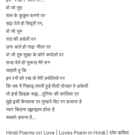
वो जो तुम़
शाम़ के कुकुम चरणो पर
च़ढ़ा देते हो सिदूरी रग,
वो जो तुम
रात़ की हथे़ली प़र
ल़गा आते हो गाढ़ा नीला रग़
वो जो तु़म सुब़ह के कोरे कपोलो पर
सजा़ देते हो गुलाल़ मेरे सग
चाह़ती हू कि
इ़न रगों को ऱख दो मेरी हथेलियो पर
कि ज़ब मै निक़लू तपती हुई पीली दोपहर मे अ़केली
तो इन्हे छिड़क़ सकू…दुनिया की कालिमा प़र
मुझे इ़सी कैऩवास पर तुम्हारे दिए रग सजाना है
प्यार कित़ना खूबसूरत होता है
सबको ब़ताना है…
Hindi Poems on Love | Loves Poem in Hindi | प्रेम कविता