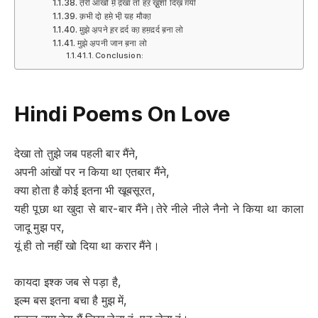
ते़री आँखों मे़ दे़खा तो हऱ ख़ु़शी दिख़ ग़यी
क़भी दो़ हमे़ भी़ य़ह मौका़
मु़झे अ़पने ह़र द़र्द का़ हम़द़र्द ब़ना लो
मुझे अ़पनी जान ब़ना लो
Conclusion:
Hindi Poems On Love
देखा तो तुझे जब पहली बार मैंने,
अपनी आंखों पर न किया था एतबार मैंने,
क्या होता है कोई इतना भी खूबसूरत,
यही पूछा था खुदा से बार-बार मैंने।तेरे नीले नीले नैनो ने किया था काला
जादू मुझ पर,
यूं ही तो नहीं खो दिया था करार मैंने।
कायदा इश्क जब से पड़ा है,
इल्म बस इतना बचा है मुझ में,