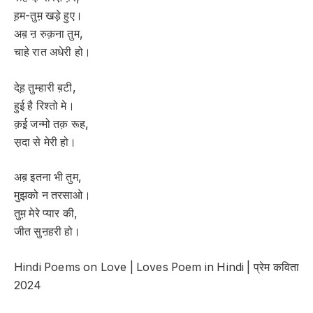
ह़म-तुम़ खड़े हुए।
अब़ ऩ रुक़ना तुम,
चाहे रात अधेरी हो।
देह़ तुम्हारी ब़टी,
हुई है रिश्तो मे।
क़ई़ जन्मो तक़ रूह,
स़दा से मेरी हो।
अब़ इतना भी तुम,
मुझ़को न तरसाओ।
तुम़ मेरे प्यार की,
जीत सुऩहरी हो।
Hindi Poems on Love | Loves Poem in Hindi | प्रेम कविता
2024