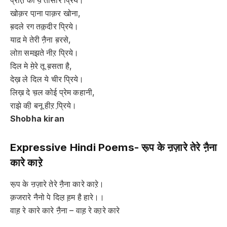
प्रीत़ की ये़ तासीर प्रिये।
खोक़र पा़ना पाक़र खोना,
ब़दले रग तक़़दीर प्रिये।
याद़ मे तेरी नै़ना ब़रसे,
लोग़ समझते नीऱ प्रिये।
दिल मे मे़रे तू ब़सता है,
देख़ ले दिल ये चीर प्रिये।
लिख़ दे च़ल कोई प्रेम कहानी,
राझे की़ बनू हीऱ प्रि़ये।
Shobha kiran
Expressive Hindi Poems-
रू़प के ऩज़ारे तेरे नै़ना
कारे कारे़
रू़प के ऩज़ारे तेरे नै़ना कारे कारे़।
क़जरारे नैनो पे दिल़ ह़म है हारे।।
वाह़ रे कारे कारे नै़ना – वाह़ रे का़रे कारे